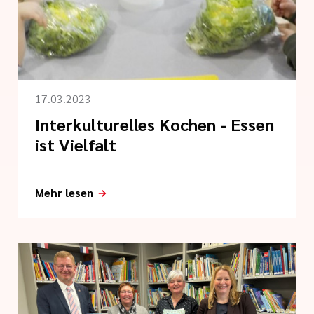
linien
ahr
 der cts
17.03.2023
Interkulturelles Kochen - Essen
ist Vielfalt
Mehr lesen