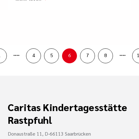
....
....
1
4
5
6
7
8
Caritas Kindertagesstätte
Rastpfuhl
Donaustraße 11, D-66113 Saarbrücken