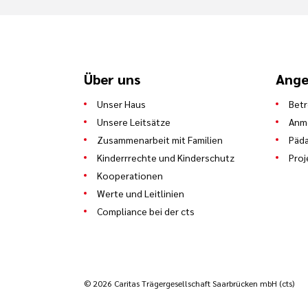
Über uns
Ange
Unser Haus
Bet
Unsere Leitsätze
Anm
Zusammenarbeit mit Familien
Päda
Kinderrrechte und Kinderschutz
Proj
Kooperationen
Werte und Leitlinien
Compliance bei der cts
© 2026 Caritas Trägergesellschaft Saarbrücken mbH (cts)