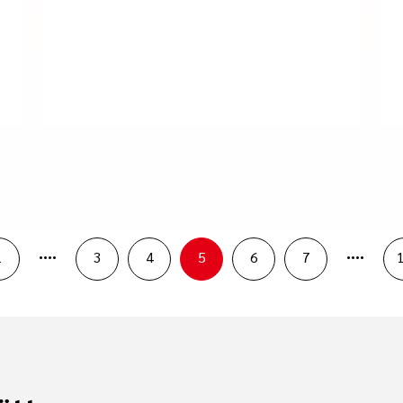
....
....
1
3
4
5
6
7