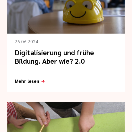
tlinien
jahr
i der cts
26.06.2024
Digitalisierung und frühe
Bildung. Aber wie? 2.0
Mehr lesen