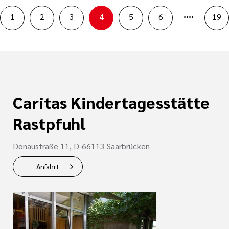
....
1
2
3
4
5
6
19
Caritas Kindertagesstätte
Rastpfuhl
Donaustraße 11, D-66113 Saarbrücken
Anfahrt