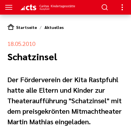
Startseite
Aktuelles
S
18.05.2010
ngebote
gen
Schatzinsel
ätze
ahren und
g
Der Förderverein der Kita Rastpfuhl
it mit Familien
m
hatte alle Eltern und Kinder zur
d Bildung
Theateraufführung "Schatzinsel" mit
e und Kinderschutz
spraktikum
dem preisgekrönten Mitmachtheater
gen
en
 Rahmen eines
Martin Mathias eingeladen.